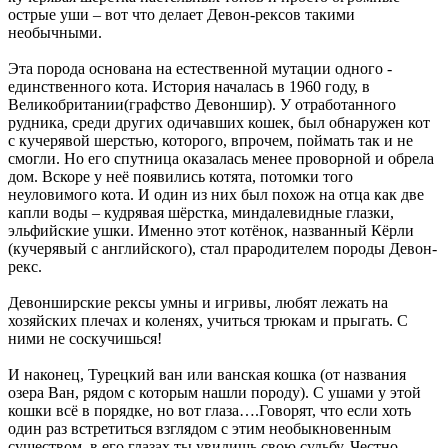
острые уши – вот что делает Девон-рексов такими
необычными.
Эта порода основана на естественной мутации одного -
единственного кота. История началась в 1960 году, в
Великобритании(графство Девоншир). У отработанного
рудника, среди других одичавших кошек, был обнаружен кот
с кучерявой шерстью, которого, впрочем, поймать так и не
смогли. Но его спутница оказалась менее проворной и обрела
дом. Вскоре у неё появились котята, потомки того
неуловимого кота. И один из них был похож на отца как две
капли воды – кудрявая шёрстка, миндалевидные глазки,
эльфийские ушки. Именно этот котёнок, названный Кёрли
(кучерявый с английского), стал прародителем породы Девон-
рекс.
Девонширские рексы умны и игривы, любят лежать на
хозяйских плечах и коленях, учиться трюкам и прыгать. С
ними не соскучишься!
И наконец, Турецкий ван или ванская кошка (от названия
озера Ван, рядом с которым нашли породу). С ушами у этой
кошки всё в порядке, но вот глаза….Говорят, что если хоть
один раз встретиться взглядом с этим необыкновенным
существом, в его глазах ты увидишь свою судьбу. Честно