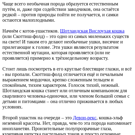
Чаще всего необычная порода образуется естественным
путём, и, даже при содействии заводчиков, она остаётся
редкой – против природы пойти не получается, и самки
остаются малоплодными.
Начнём с котов-ушастиков.
Шотландская Вислоухая кошка
(или Скоттиш-фолд) – это одно из самых миленьких существ
на свете! И таким его делают необычные ушки, висячие и
прилегающие к голове. Эти ушки являются результатом
естественной мутации, которая проявляется (или не
проявляется) примерно к трёхнедельному возрасту.
Стоит лишь посмотреть в его круглые блестящие глазки, и всё
- вы пропали. Скоттиш-фолд отличается ещё и печальным
выражением мордочки, крепко сложенным тельцем и
спокойным, тихим характером. Голосок тихий, нежный.
Шотландская кошка станет или отличным компаньоном для
сварливого человека-одиночки, или членом большой семьи с
детьми и питомцами – она отлично приживается в любых
условиях.
Второй ушастик на очереди – это
Девон-рекс
, кошка-эльф
неземной красоты. Нет, правда, чем-то эта порода напоминает
инопланетян. Пронзительные полупрозрачные глаза,
кучерявая шерстка пастельных тонов и просто огромные