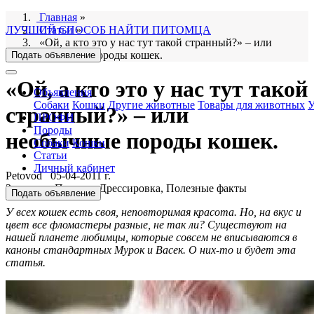
Главная
»
ЛУЧШИЙ СПОСОБ НАЙТИ ПИТОМЦА
Статьи
»
«Ой, а кто это у нас тут такой странный?» – или
необычные породы кошек.
Подать объявление
«Ой, а кто это у нас тут такой
Объявления
Собаки
Кошки
Другие животные
Товары для животных
У
странный?» – или
ПРОФИ
Породы
необычные породы кошек.
Собаки
Кошки
Статьи
Личный кабинет
Petovod
05-04-2011 г.
Здоровье, Породы, Дрессировка, Полезные факты
Подать объявление
У всех кошек есть своя, неповторимая красота. Но, на вкус и
цвет все фломастеры разные, не так ли? Существуют на
нашей планете любимцы, которые совсем не вписываются в
каноны стандартных Мурок и Васек. О них-то и будет эта
статья.