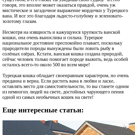
говоря, это вполне может оказаться правдой, очень уж
мистическое и загадочное выражение мордочки у Турецкого
вана. И все это благодаря льдисто-голубому и зеленовато-
золотому глазам.
Несмотря на изящность и кажущуюся хрупкость ванской
кошки, она очень вынослива и сильна. Турецкое
национальное достояние преспокойно плавает, поскольку
прародители породы вынуждены были ловить рыбу в
солёных озёрах. Кстати, ванская кошка создана природой,
сейчас человек только помогает породе выжить, ведь особей
осталось всего-то около 500 во всем мире!
Турецкая кошка обладает своенравным характером, но очень
преданна и верна. Если растить вана в любви и ласке,
оставлять место для самостоятельности, то вы станете одним
из немногих людей на свете, достойных чарующего пения
одной из самых необычных кошек на свете!
Еще интересные статьи: