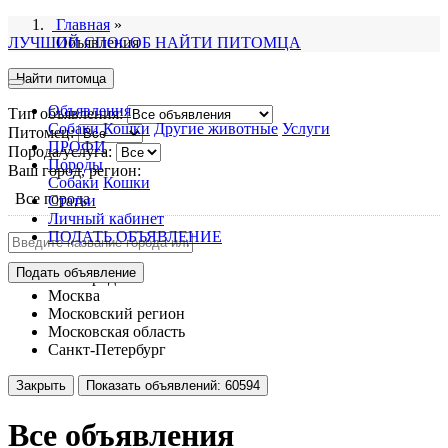
Главная
»
ЛУЧШИЙ СПОСОБ НАЙТИ ПИТОМЦА
Объявления
Найти питомца
Объявления
Тип объявления:
Собаки
Кошки
Другие животные
Услуги
Питомец:
ПРОФИ
Порода/услуга:
Породы
Ваш город, регион:
Собаки
Кошки
Все города
Статьи
Личный кабинет
ПОДАТЬ ОБЪЯВЛЕНИЕ
Подать объявление
Все города
Москва
Московский регион
Московская область
Санкт-Петербург
Закрыть
Показать объявлений:
60594
Все объявления