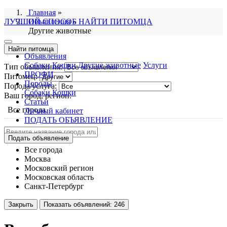
Главная
»
ЛУЧШИЙ СПОСОБ НАЙТИ ПИТОМЦА
Объявления
»
Другие животные
Найти питомца
Объявления
Собаки
Кошки
Другие животные
Услуги
Тип объявления:
ПРОФИ
Питомец:
Породы
Порода/услуга:
Собаки
Кошки
Ваш город, регион:
Статьи
Все города
Личный кабинет
ПОДАТЬ ОБЪЯВЛЕНИЕ
Подать объявление
Все города
Москва
Московский регион
Московская область
Санкт-Петербург
Закрыть
Показать объявлений:
246