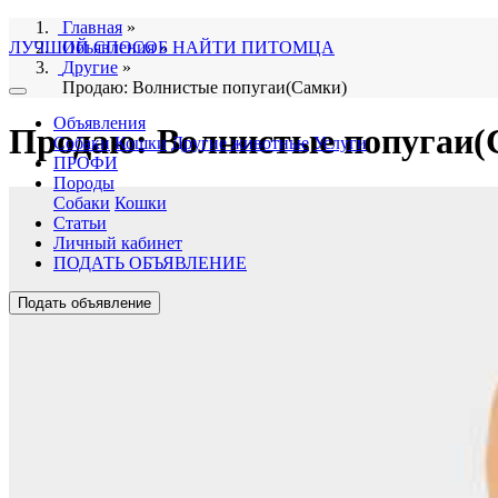
Главная
»
ЛУЧШИЙ СПОСОБ НАЙТИ ПИТОМЦА
Объявления
»
Другие
»
Продаю: Волнистые попугаи(Самки)
Объявления
Продаю: Волнистые попугаи(
Собаки
Кошки
Другие животные
Услуги
ПРОФИ
Породы
Собаки
Кошки
Статьи
Личный кабинет
ПОДАТЬ ОБЪЯВЛЕНИЕ
Подать объявление