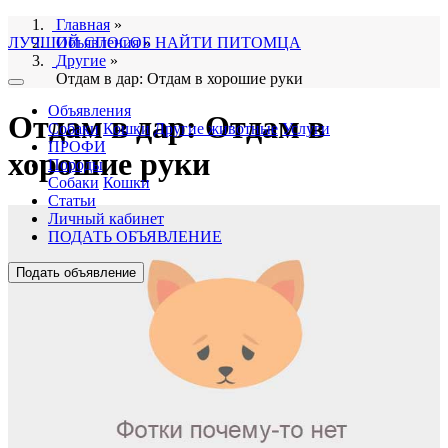
Главная
»
ЛУЧШИЙ СПОСОБ НАЙТИ ПИТОМЦА
Объявления
»
Другие
»
Отдам в дар: Отдам в хорошие руки
Объявления
Отдам в дар: Отдам в
Собаки
Кошки
Другие животные
Услуги
ПРОФИ
хорошие руки
Породы
Собаки
Кошки
Статьи
Личный кабинет
ПОДАТЬ ОБЪЯВЛЕНИЕ
Подать объявление