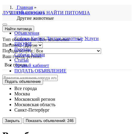
Главная
»
ЛУЧШИЙ СПОСОБ НАЙТИ ПИТОМЦА
Объявления
»
Другие животные
Найти питомца
Объявления
Собаки
Кошки
Другие животные
Услуги
Тип объявления:
ПРОФИ
Питомец:
Породы
Порода/услуга:
Собаки
Кошки
Ваш город, регион:
Статьи
Все города
Личный кабинет
ПОДАТЬ ОБЪЯВЛЕНИЕ
Подать объявление
Все города
Москва
Московский регион
Московская область
Санкт-Петербург
Закрыть
Показать объявлений:
246