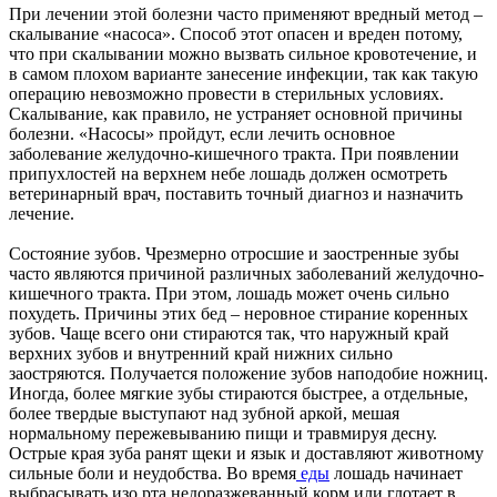
При лечении этой болезни часто применяют вредный метод –
скалывание «насоса». Способ этот опасен и вреден потому,
что при скалывании можно вызвать сильное кровотечение, и
в самом плохом варианте занесение инфекции, так как такую
операцию невозможно провести в стерильных условиях.
Скалывание, как правило, не устраняет основной причины
болезни. «Насосы» пройдут, если лечить основное
заболевание желудочно-кишечного тракта. При появлении
припухлостей на верхнем небе лошадь должен осмотреть
ветеринарный врач, поставить точный диагноз и назначить
лечение.
Состояние зубов. Чрезмерно отросшие и заостренные зубы
часто являются причиной различных заболеваний желудочно-
кишечного тракта. При этом, лошадь может очень сильно
похудеть. Причины этих бед – неровное стирание коренных
зубов. Чаще всего они стираются так, что наружный край
верхних зубов и внутренний край нижних сильно
заостряются. Получается положение зубов наподобие ножниц.
Иногда, более мягкие зубы стираются быстрее, а отдельные,
более твердые выступают над зубной аркой, мешая
нормальному пережевыванию пищи и травмируя десну.
Острые края зуба ранят щеки и язык и доставляют животному
сильные боли и неудобства. Во время
еды
лошадь начинает
выбрасывать изо рта недоразжеванный корм или глотает в