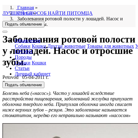
Главная
»
ЛУЧШИЙ СПОСОБ НАЙТИ ПИТОМЦА
Статьи
»
Заболевания ротовой полости у лошадей. Насос и
отросшие зубы.
Подать объявление
Заболевания ротовой полости
Объявления
Собаки
Кошки
Другие животные
Товары для животных
У
у лошадей. Насос и отросшие
ПРОФИ
Породы
зубы.
Собаки
Кошки
Статьи
Личный кабинет
Petovod
05-04-2011 г.
Болезни, Здоровье
Подать объявление
Болезнь неба («насос»). Часто у лошадей вследствие
расстройства пищеварения, заболеваний желудка припухает
оболочка твердого неба. Припухлая оболочка иногда свисает
ниже верхних зубов – резцов. Это заболевание называется
стоматитом, нередко его неправильно называют «насосом»