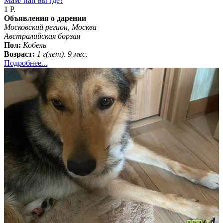
Мам/ пап вы где?
1 Р.
Объявления о дарении
Московский регион, Москва
Австралийская борзая
Пол:
Кобель
Возраст:
1 г(лет). 9 мес.
Подробнее...