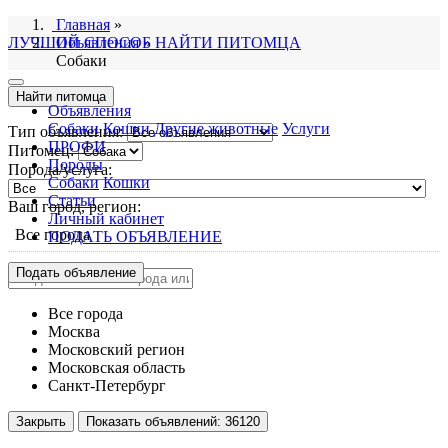
Главная
»
ЛУЧШИЙ СПОСОБ НАЙТИ ПИТОМЦА
Объявления
»
Собаки
Найти питомца
Объявления
Собаки
Кошки
Другие животные
Услуги
Тип объявления:
ПРОФИ
Питомец:
Породы
Порода/услуга:
Собаки
Кошки
Статьи
Ваш город, регион:
Личный кабинет
Все города
ПОДАТЬ ОБЪЯВЛЕНИЕ
Подать объявление
Все города
Москва
Московский регион
Московская область
Санкт-Петербург
Закрыть
Показать объявлений:
36120