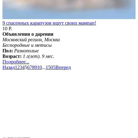
9 спасенных карапузов ищут своих мампап!
10 Р.
Объявления о дарении
Московский регион, Москва
Бeспородные и метисы
Пол:
Разнополые
Возраст:
1 г(лет). 9 мес.
Подробнее...
Назад
1
2
3
4
5
6
7
8
9
10
...
1505
Вперед