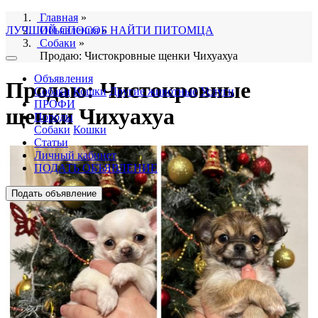
Главная
»
ЛУЧШИЙ СПОСОБ НАЙТИ ПИТОМЦА
Объявления
»
Собаки
»
Продаю: Чистокровные щенки Чихуахуа
Объявления
Продаю: Чистокровные
Собаки
Кошки
Другие животные
Услуги
ПРОФИ
щенки Чихуахуа
Породы
Собаки
Кошки
Статьи
Личный кабинет
ПОДАТЬ ОБЪЯВЛЕНИЕ
Подать объявление