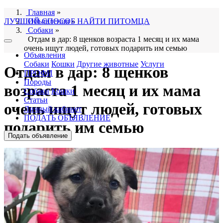
Главная
»
ЛУЧШИЙ СПОСОБ НАЙТИ ПИТОМЦА
Объявления
»
Собаки
»
Отдам в дар: 8 щенков возраста 1 месяц и их мама
очень ищут людей, готовых подарить им семью
Объявления
Собаки
Кошки
Другие животные
Услуги
Отдам в дар: 8 щенков
ПРОФИ
Породы
возраста 1 месяц и их мама
Собаки
Кошки
Статьи
очень ищут людей, готовых
Личный кабинет
ПОДАТЬ ОБЪЯВЛЕНИЕ
подарить им семью
Подать объявление