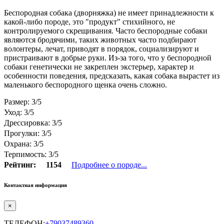
Беспородная собака (дворняжка) не имеет принадлежности к
какой-либо породе, это "продукт" стихийного, не
контролируемого скрещивания. Часто беспородные собаки
являются бродячими, таких животных часто подбирают
волонтеры, лечат, приводят в порядок, социализируют и
пристраивают в добрые руки. Из-за того, что у беспородной
собаки генетически не закреплен экстерьер, характер и
особенности поведения, предсказать, какая собака вырастет из
маленького беспородного щенка очень сложно.
Размер: 3/5
Уход: 3/5
Дрессировка: 3/5
Прогулки: 3/5
Охрана: 3/5
Терпимость: 3/5
Рейтинг:
1154
Подробнее о породе...
Контактная информация
×
ТЕЛЕФОН:
+79037489360