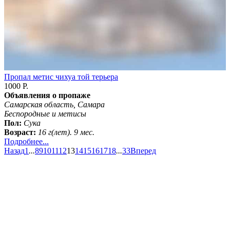
Пропал метис чихуа той терьера
1000 Р.
Объявления о пропаже
Самарская область, Самара
Бeспородные и метисы
Пол:
Сука
Возраст:
16 г(лет). 9 мес.
Подробнее...
Назад
1
...
8
9
10
11
12
13
14
15
16
17
18
...
33
Вперед