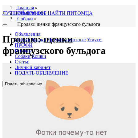
Главная
»
ЛУЧШИЙ СПОСОБ НАЙТИ ПИТОМЦА
Объявления
»
Собаки
»
Продаю: щенки французского бульдога
Объявления
Продаю: щенки
Собаки
Кошки
Другие животные
Услуги
ПРОФИ
французского бульдога
Породы
Собаки
Кошки
Статьи
Личный кабинет
ПОДАТЬ ОБЪЯВЛЕНИЕ
Подать объявление