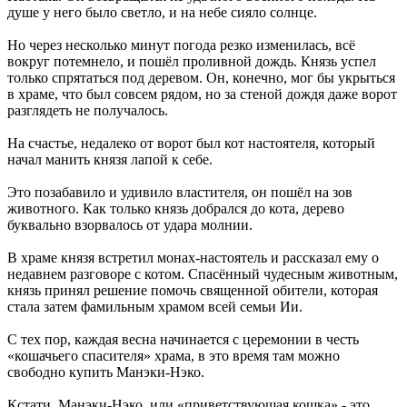
душе у него было светло, и на небе сияло солнце.
Но через несколько минут погода резко изменилась, всё
вокруг потемнело, и пошёл проливной дождь. Князь успел
только спрятаться под деревом. Он, конечно, мог бы укрыться
в храме, что был совсем рядом, но за стеной дождя даже ворот
разглядеть не получалось.
На счастье, недалеко от ворот был кот настоятеля, который
начал манить князя лапой к себе.
Это позабавило и удивило властителя, он пошёл на зов
животного. Как только князь добрался до кота, дерево
буквально взорвалось от удара молнии.
В храме князя встретил монах-настоятель и рассказал ему о
недавнем разговоре с котом. Спасённый чудесным животным,
князь принял решение помочь священной обители, которая
стала затем фамильным храмом всей семьи Ии.
С тех пор, каждая весна начинается с церемонии в честь
«кошачьего спасителя» храма, в это время там можно
свободно купить Манэки-Нэко.
Кстати, Манэки-Нэко, или «приветствующая кошка» - это