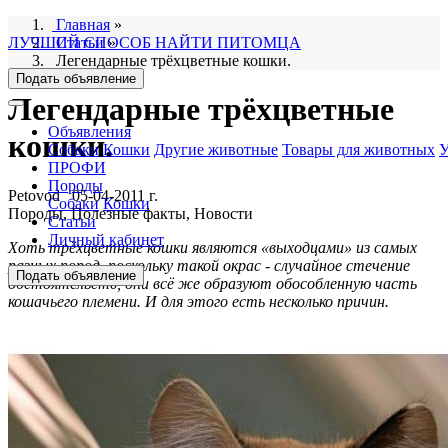
Главная
»
ЛУЧШИЙ СПОСОБ НАЙТИ ПИТОМЦА
Статьи
»
Легендарные трёхцветные кошки.
Подать объявление
Легендарные трёхцветные
Объявления
кошки.
Собаки
Кошки
Другие животные
Товары для животных
У
ПРОФИ
Породы
Petovod
05-04-2011 г.
Собаки
Кошки
Породы, Полезные факты, Новости
Статьи
Личный кабинет
Хоть трёхцветные кошки являются «выходцами» из самых
разных пород, поскольку такой окрас - случайное стечение
Подать объявление
обстоятельств, они всё же образуют обособленную часть
кошачьего племени. И для этого есть несколько причин.