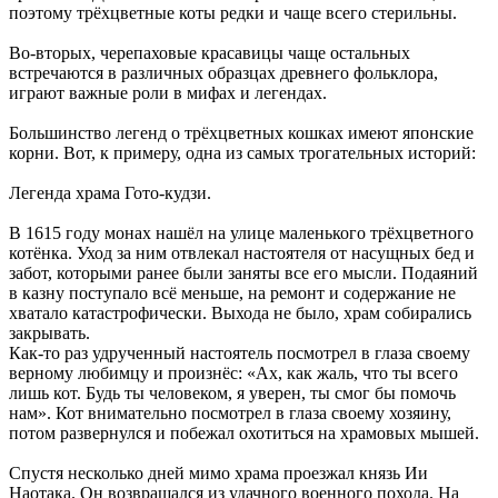
поэтому трёхцветные коты редки и чаще всего стерильны.
Во-вторых, черепаховые красавицы чаще остальных
встречаются в различных образцах древнего фольклора,
играют важные роли в мифах и легендах.
Большинство легенд о трёхцветных кошках имеют японские
корни. Вот, к примеру, одна из самых трогательных историй:
Легенда храма Гото-кудзи.
В 1615 году монах нашёл на улице маленького трёхцветного
котёнка. Уход за ним отвлекал настоятеля от насущных бед и
забот, которыми ранее были заняты все его мысли. Подаяний
в казну поступало всё меньше, на ремонт и содержание не
хватало катастрофически. Выхода не было, храм собирались
закрывать.
Как-то раз удрученный настоятель посмотрел в глаза своему
верному любимцу и произнёс: «Ах, как жаль, что ты всего
лишь кот. Будь ты человеком, я уверен, ты смог бы помочь
нам». Кот внимательно посмотрел в глаза своему хозяину,
потом развернулся и побежал охотиться на храмовых мышей.
Спустя несколько дней мимо храма проезжал князь Ии
Наотака. Он возвращался из удачного военного похода. На