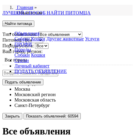
Главная
»
ЛУЧШИЙ СПОСОБ НАЙТИ ПИТОМЦА
Объявления
Найти питомца
Объявления
Тип объявления:
Собаки
Кошки
Другие животные
Услуги
Питомец:
ПРОФИ
Порода/услуга:
Породы
Ваш город, регион:
Собаки
Кошки
Все города
Статьи
Личный кабинет
ПОДАТЬ ОБЪЯВЛЕНИЕ
Подать объявление
Все города
Москва
Московский регион
Московская область
Санкт-Петербург
Закрыть
Показать объявлений:
60594
Все объявления