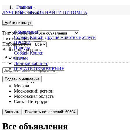
Главная
»
ЛУЧШИЙ СПОСОБ НАЙТИ ПИТОМЦА
Объявления
Найти питомца
Объявления
Тип объявления:
Собаки
Кошки
Другие животные
Услуги
Питомец:
ПРОФИ
Порода/услуга:
Породы
Ваш город, регион:
Собаки
Кошки
Все города
Статьи
Личный кабинет
ПОДАТЬ ОБЪЯВЛЕНИЕ
Подать объявление
Все города
Москва
Московский регион
Московская область
Санкт-Петербург
Закрыть
Показать объявлений:
60594
Все объявления