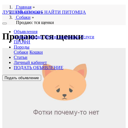
Главная
»
ЛУЧШИЙ СПОСОБ НАЙТИ ПИТОМЦА
Объявления
»
Собаки
»
Продаю: тся щенки
Объявления
Продаю: тся щенки
Собаки
Кошки
Другие животные
Услуги
ПРОФИ
Породы
Собаки
Кошки
Статьи
Личный кабинет
ПОДАТЬ ОБЪЯВЛЕНИЕ
Подать объявление