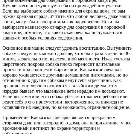
предназначенная для содержания в городской квартире.
Лучше всего она чувствует себя на приусадебном участке.
Если вы выбираете собаку именно для охраны дома, то вам
нужна крепкая ограда. Учтите, что любой человек, даже ваши
гости, могут быть восприняты как нарушители. Если вы
выбираете кавказскую овчарку для содержания в городской
квартире, помните, что кавказская овчарка не нуждается в
каких-то особых условиях содержания.
Основное внимание следует уделить воспитанию. Выгуливать
собаку следует как можно дольше, хотя бы 2 раза в день по 30
минут, желательно по пересеченной местности. Из-за густоты
шерстяного покрова собака плохо переносит длительные
прогулки под солнцем в жаркие дни. Кавказские овчарки
хорошо уживаются с другими домашними питомцами, но по
отношению к другим собакам ведут себя агрессивно. Как
правило, они хорошо относятся к хозяйским детям, хотя
изредка бывает, что маленькие дети изрядно им досаждают.
Если вы заметили, что собака убегает от вашего ребенка или
ведет себя в его присутствии настороженно, то никогда не
оставляйте их наедине, по возможности, ограничьте общение.
Применение. Кавказская овчарка является прекрасным
сторожем дачи или загородного дома, она неприхотлива, у нее
врожденный инстинкт по охране территории и
собственности.