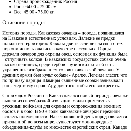
Страна происхождения: Россия
Рост: 64.00 - 75.00 см.
Вес: 45.00 - 75.00 кг.
Описание породы:
История породы. Кавказская овчарка – порода, появившаяся
на Кавказе в естественных условиях. Далекие ее предки
попали на территорию Кавказа две тысячи лет назад и с тех
пор они использовались в качестве пастушьих. Горцы
держали овчарок для охраны овец, основная их функция была
- отпугивать волков. В кавказских государствах собаки очень
высоко ценились, среди гербов грузинских князей есть
украшенные изображением головы кавказской овчарки. У
древних армян был культ собаки - Аралэз. Легенда гласит, что
по приказу царицы Шамиры священные собаки зализывали
раны мертвому герою Ару, для того чтобы его воскресить.
С приходом России на Кавказ начался новый период - овчарки
вышли из своеобразной изоляции, стали применяться
русскими войсками для охраны и сопровождения военных
обозов и в бою. В 90-е годы кавказские овчарки пережили
всплеск популярности. На сегодняшний день порода является
признанной во всем мире, существуют монопородные
объединения-клубы во множестве европейских стран, Канаде