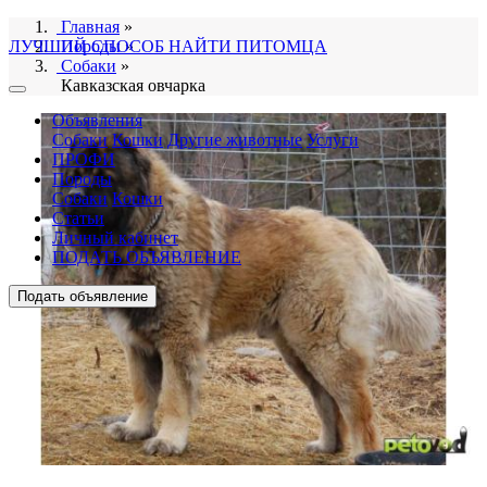
Главная
»
ЛУЧШИЙ СПОСОБ НАЙТИ ПИТОМЦА
Породы
»
Собаки
»
Кавказская овчарка
Объявления
Собаки
Кошки
Другие животные
Услуги
ПРОФИ
Породы
Собаки
Кошки
Статьи
Личный кабинет
ПОДАТЬ ОБЪЯВЛЕНИЕ
Подать объявление