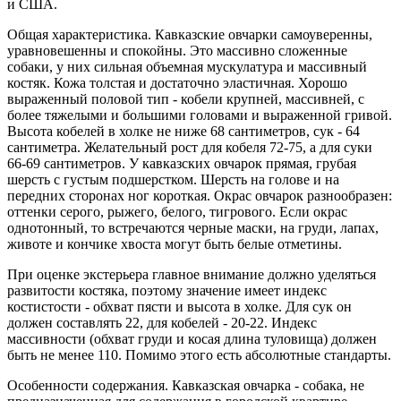
и США.
Общая характеристика. Кавказские овчарки самоуверенны,
уравновешенны и спокойны. Это массивно сложенные
собаки, у них сильная объемная мускулатура и массивный
костяк. Кожа толстая и достаточно эластичная. Хорошо
выраженный половой тип - кобели крупней, массивней, с
более тяжелыми и большими головами и выраженной гривой.
Высота кобелей в холке не ниже 68 сантиметров, сук - 64
сантиметра. Желательный рост для кобеля 72-75, а для суки
66-69 сантиметров. У кавказских овчарок прямая, грубая
шерсть с густым подшерстком. Шерсть на голове и на
передних сторонах ног короткая. Окрас овчарок разнообразен:
оттенки серого, рыжего, белого, тигрового. Если окрас
однотонный, то встречаются черные маски, на груди, лапах,
животе и кончике хвоста могут быть белые отметины.
При оценке экстерьера главное внимание должно уделяться
развитости костяка, поэтому значение имеет индекс
костистости - обхват пясти и высота в холке. Для сук он
должен составлять 22, для кобелей - 20-22. Индекс
массивности (обхват груди и косая длина туловища) должен
быть не менее 110. Помимо этого есть абсолютные стандарты.
Особенности содержания. Кавказская овчарка - собака, не