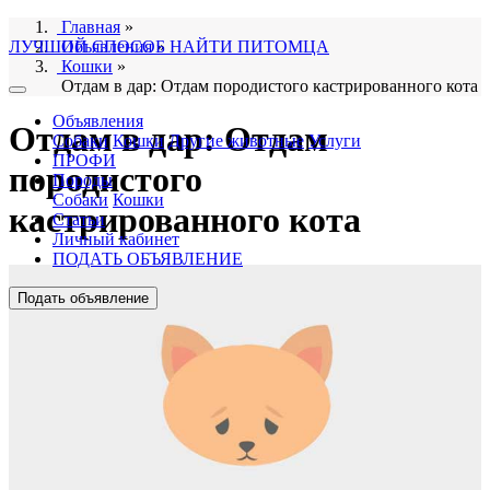
Главная
»
ЛУЧШИЙ СПОСОБ НАЙТИ ПИТОМЦА
Объявления
»
Кошки
»
Отдам в дар: Отдам породистого кастрированного кота
Объявления
Отдам в дар: Отдам
Собаки
Кошки
Другие животные
Услуги
ПРОФИ
породистого
Породы
Собаки
Кошки
кастрированного кота
Статьи
Личный кабинет
ПОДАТЬ ОБЪЯВЛЕНИЕ
Подать объявление