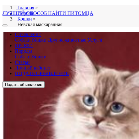
Главная
»
ЛУЧШИЙ СПОСОБ НАЙТИ ПИТОМЦА
Породы
»
Кошки
»
Невская маскарадная
Объявления
Собаки
Кошки
Другие животные
Услуги
ПРОФИ
Породы
Собаки
Кошки
Статьи
Личный кабинет
ПОДАТЬ ОБЪЯВЛЕНИЕ
Подать объявление