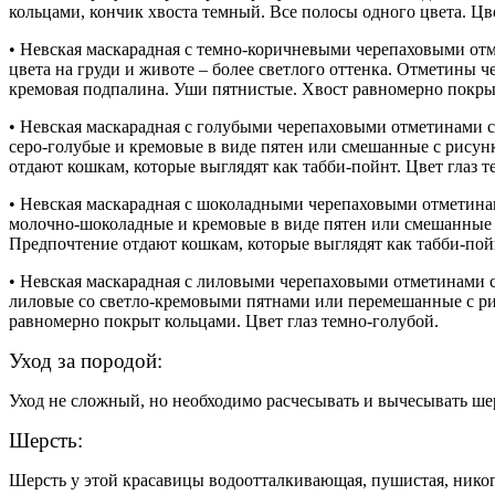
кольцами, кончик хвоста темный. Все полосы одного цвета. Цве
• Невская маскарадная с темно-коричневыми черепаховыми отм
цвета на груди и животе – более светлого оттенка. Отметины 
кремовая подпалина. Уши пятнистые. Хвост равномерно покрыт
• Невская маскарадная с голубыми черепаховыми отметинами с
серо-голубые и кремовые в виде пятен или смешанные с рисун
отдают кошкам, которые выглядят как табби-пойнт. Цвет глаз т
• Невская маскарадная с шоколадными черепаховыми отметинами
молочно-шоколадные и кремовые в виде пятен или смешанные 
Предпочтение отдают кошкам, которые выглядят как табби-пойн
• Невская маскарадная с лиловыми черепаховыми отметинами с
лиловые со светло-кремовыми пятнами или перемешанные с рис
равномерно покрыт кольцами. Цвет глаз темно-голубой.
Уход за породой:
Уход не сложный, но необходимо расчесывать и вычесывать шер
Шерсть:
Шерсть у этой красавицы водоотталкивающая, пушистая, никог