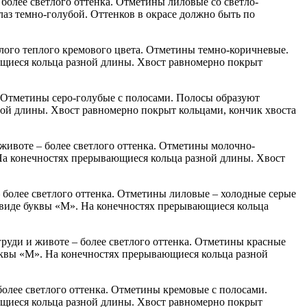
более светлого оттенка. Отметины лиловые со светло-
аз темно-голубой. Оттенков в окрасе должно быть по
лого теплого кремового цвета. Отметины темно-коричневые.
ющиеся кольца разной длины. Хвост равномерно покрыт
. Отметины серо-голубые с полосами. Полосы образуют
ной длины. Хвост равномерно покрыт кольцами, кончик хвоста
животе – более светлого оттенка. Отметины молочно-
 На конечностях прерывающиеся кольца разной длины. Хвост
 более светлого оттенка. Отметины лиловые – холодные серые
в виде буквы «М». На конечностях прерывающиеся кольца
руди и животе – более светлого оттенка. Отметины красные
уквы «М». На конечностях прерывающиеся кольца разной
более светлого оттенка. Отметины кремовые с полосами.
ющиеся кольца разной длины. Хвост равномерно покрыт