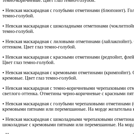
темно-коричневые. Цвет глаз темно-голубой.
• Невская маскарадная с голубыми отметинами (блюпоинт). Гол
темно-голубой.
• Невская маскарадная с шоколадными отметинами (чоклитпойнт
темно-голубой.
• Невская маскарадная с лиловыми отметинами (лайлакпойнт).
оттенком. Цвет глаз темно-голубой.
• Невская маскарадная с красными отметинами (редпойнт, флей
Цвет глаз темно-голубой.
• Невская маскарадная с кремовыми отметинами (кримпойнт). О
кремовые. Цвет глаз темно-голубой.
• Невская маскарадная с темно-коричневыми черепаховыми отме
светлого оттенка. Отметины черно-коричневые с красными пят
• Невская маскарадная с голубыми черепаховыми отметинами (б
кремовыми пятнами или перемешанные. На морде желательна к
• Невская маскарадная с шоколадными черепаховыми отметинам
шоколадные с кремовыми пятнами или перемешанные. На морде