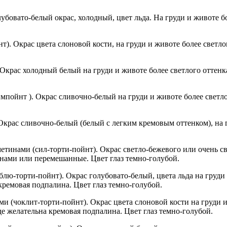
убовато-белый окрас, холодный, цвет льда. На груди и животе бо
). Окрас цвета слоновой кости, на груди и животе более светл
 Окрас холодный белый на груди и животе более светлого оттен
мпойнт ). Окрас сливочно-белый на груди и животе более светло
крас сливочно-белый (белый с легким кремовым оттенком), на г
тинами (сил-торти-пойнт). Окрас светло-бежевого или очень св
нами или перемешанные. Цвет глаз темно-голубой.
лю-торти-пойнт). Окрас голубовато-белый, цвета льда на груди 
ремовая подпалина. Цвет глаз темно-голубой.
и (чоклит-торти-пойнт). Окрас цвета слоновой кости на груди 
 желательна кремовая подпалина. Цвет глаз темно-голубой.