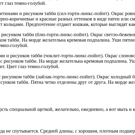
т глаз темно-голубой.
етинами и рисунком табби (сил-торти-линкс-пойнт). Окрас ровн
черно-коричневые и красные разных оттенков в виде пятен или с
 кольцами. Предпочтение отдают кошкам, которые выглядят как 
 рисунком табби (блю-торти-линкс-пойнт). Окрас светло-бежево
ком табби. На морде желательна кремовая подпалина. Уши пятн
емно-голубой.
 и рисунков табби (чоклит-торти-линкс-пойнт). Окрас слоновой
с рисунком табби. На морде желательна кремовая подпалина. У
т. Цвет глаз темно-голубой.
 рисунком табби (лайлак-торти-линкс-пойнт). Окрас холодный б
унком табби. Пятна четко отделены друг от друга. На морде же
сть специальной щеткой, желательно, ежедневно, а вот мыть и к
да не спутывается. Средней длины, с хорошим, плотным подшер