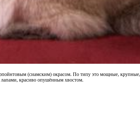
лорпойнтовым (сиамским) окрасом. По типу это мощные, крупные
 лапами, красиво опушённым хвостом.