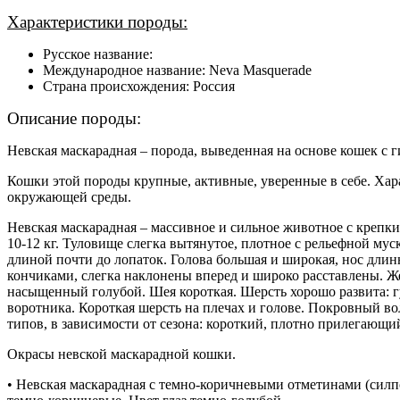
Характеристики породы:
Русское название:
Международное название: Neva Masquerade
Страна происхождения: Россия
Описание породы:
Невская маскарадная – порода, выведенная на основе кошек с 
Кошки этой породы крупные, активные, уверенные в себе. Хар
окружающей среды.
Невская маскарадная – массивное и сильное животное с крепким
10-12 кг. Туловище слегка вытянутое, плотное с рельефной м
длиной почти до лопаток. Голова большая и широкая, нос длин
кончиками, слегка наклонены вперед и широко расставлены. Ж
насыщенный голубой. Шея короткая. Шерсть хорошо развита: гус
воротника. Короткая шерсть на плечах и голове. Покровный во
типов, в зависимости от сезона: короткий, плотно прилегающий
Окрасы невской маскарадной кошки.
• Невская маскарадная с темно-коричневыми отметинами (силпо