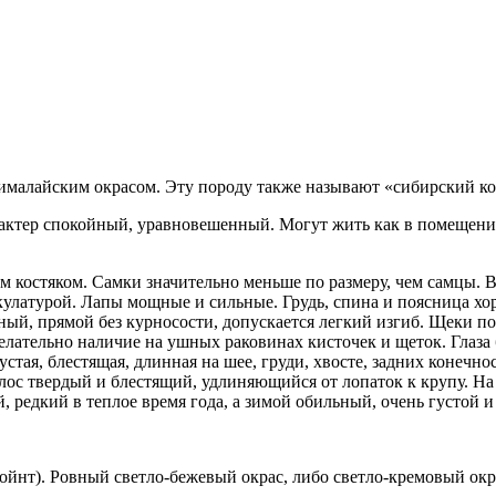
гималайским окрасом. Эту породу также называют «сибирский ко
актер спокойный, уравновешенный. Могут жить как в помещении
 костяком. Самки значительно меньше по размеру, чем самцы. Вес
ускулатурой. Лапы мощные и сильные. Грудь, спина и поясница 
ный, прямой без курносости, допускается легкий изгиб. Щеки п
елательно наличие на ушных раковинах кисточек и щеток. Глаза 
тая, блестящая, длинная на шее, груди, хвосте, задних конечно
лос твердый и блестящий, удлиняющийся от лопаток к крупу. На 
, редкий в теплое время года, а зимой обильный, очень густой 
йнт). Ровный светло-бежевый окрас, либо светло-кремовый окра