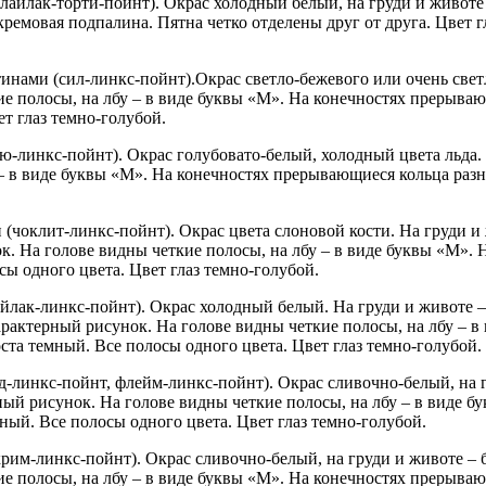
айлак-торти-пойнт). Окрас холодный белый, на груди и животе 
мовая подпалина. Пятна четко отделены друг от друга. Цвет гл
инами (сил-линкс-пойнт).Окрас светло-бежевого или очень свет
е полосы, на лбу – в виде буквы «М». На конечностях прерыва
т глаз темно-голубой.
ю-линкс-пойнт). Окрас голубовато-белый, холодный цвета льда
 – в виде буквы «М». На конечностях прерывающиеся кольца раз
чоклит-линкс-пойнт). Окрас цвета слоновой кости. На груди и 
. На голове видны четкие полосы, на лбу – в виде буквы «М».
ы одного цвета. Цвет глаз темно-голубой.
йлак-линкс-пойнт). Окрас холодный белый. На груди и животе –
арактерный рисунок. На голове видны четкие полосы, на лбу – 
та темный. Все полосы одного цвета. Цвет глаз темно-голубой.
-линкс-пойнт, флейм-линкс-пойнт). Окрас сливочно-белый, на г
ый рисунок. На голове видны четкие полосы, на лбу – в виде б
ый. Все полосы одного цвета. Цвет глаз темно-голубой.
рим-линкс-пойнт). Окрас сливочно-белый, на груди и животе – 
е полосы, на лбу – в виде буквы «М». На конечностях прерыва