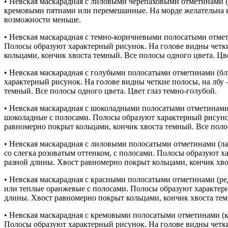
• Невская маскарадная с лиловыми черепаховыми отметинами (л
кремовыми пятнами или перемешанные. На морде желательна кре
возможности меньше.
• Невская маскарадная с темно-коричневыми полосатыми отмет
Полосы образуют характерный рисунок. На голове видны четки
кольцами, кончик хвоста темный. Все полосы одного цвета. Цве
• Невская маскарадная с голубыми полосатыми отметинами (бл
характерный рисунок. На голове видны четкие полосы, на лбу
темный. Все полосы одного цвета. Цвет глаз темно-голубой.
• Невская маскарадная с шоколадными полосатыми отметинами (
шоколадные с полосами. Полосы образуют характерный рисунок
равномерно покрыт кольцами, кончик хвоста темный. Все полос
• Невская маскарадная с лиловыми полосатыми отметинами (ла
со слегка розоватым оттенком, с полосами. Полосы образуют х
разной длины. Хвост равномерно покрыт кольцами, кончик хвос
• Невская маскарадная с красными полосатыми отметинами (ред
или теплые оранжевые с полосами. Полосы образуют характерн
длины. Хвост равномерно покрыт кольцами, кончик хвоста темн
• Невская маскарадная с кремовыми полосатыми отметинами (к
Полосы образуют характерный рисунок. На голове видны четки