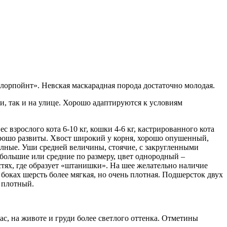
лорпойнт». Невская маскарадная порода достаточно молодая.
, так и на улице. Хорошо адаптируются к условиям
 взрослого кота 6-10 кг, кошки 4-6 кг, кастрированного кота
хорошо развиты. Хвост широкий у корня, хорошо опушенный,
олные. Уши средней величины, стоячие, с закругленными
большие или средние по размеру, цвет однородный –
стях, где образует «штанишки». На шее желательно наличие
боках шерсть более мягкая, но очень плотная. Подшерсток двух
и плотный.
с, на животе и груди более светлого оттенка. Отметины