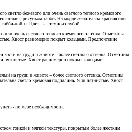
ого светло-бежевого или очень светлого теплого кремового
мешанные с рисунком табби. На морде желательна красная или
табби-пойнт. Цвет глаз темно-голубой.
го или очень светлого теплого кремового оттенка. Отметины
истые. Хвост равномерно покрыт кольцами. Предпочтение
 кости на груди и животе – более светлого оттенка. Отметины
ши пятнистые. Хвост равномерно покрыт кольцами.
елый на груди и животе – более светлого оттенка. Отметины
лательна светло-кремовая подпалина. Уши пятнистые. Хвост
упать - по мере необходимости.
стком тонкой и мягкой текстуры, покрытым более жестким