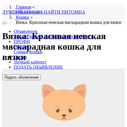
Главная
»
ЛУЧШИЙ СПОСОБ НАЙТИ ПИТОМЦА
Объявления
»
Кошки
»
Вязка: Красивая невская маскарадная кошка для вязки
Объявления
Вязка: Красивая невская
Собаки
Кошки
Другие животные
Услуги
ПРОФИ
маскарадная кошка для
Породы
Собаки
Кошки
вязки
Статьи
Личный кабинет
ПОДАТЬ ОБЪЯВЛЕНИЕ
Подать объявление