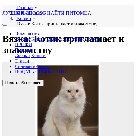
Главная
»
ЛУЧШИЙ СПОСОБ НАЙТИ ПИТОМЦА
Объявления
»
Кошки
»
Вязка: Котик приглашает к знакомству
Объявления
Вязка: Котик приглашает к
Собаки
Кошки
Другие животные
Услуги
ПРОФИ
знакомству
Породы
Собаки
Кошки
Статьи
Личный кабинет
ПОДАТЬ ОБЪЯВЛЕНИЕ
Подать объявление