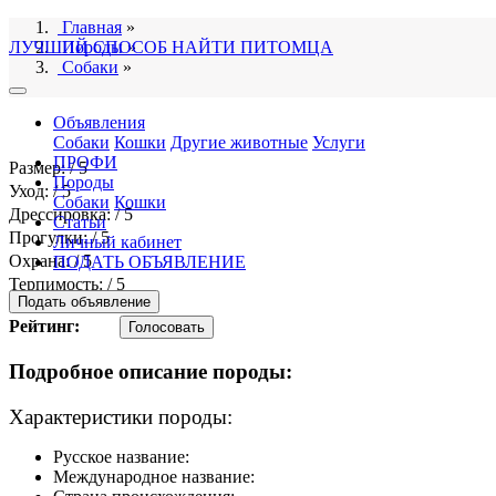
Главная
»
ЛУЧШИЙ СПОСОБ НАЙТИ ПИТОМЦА
Породы
»
Собаки
»
Объявления
Собаки
Кошки
Другие животные
Услуги
ПРОФИ
Размер: / 5
Породы
Уход: / 5
Собаки
Кошки
Дрессировка: / 5
Статьи
Прогулки: / 5
Личный кабинет
Охрана: / 5
ПОДАТЬ ОБЪЯВЛЕНИЕ
Терпимость: / 5
Подать объявление
Рейтинг:
Голосовать
Подробное описание породы:
Характеристики породы:
Русское название:
Международное название: