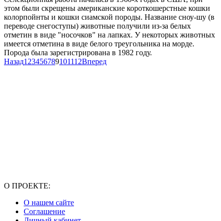
этом были скрещены американские короткошерстные кошки
колорпойнты и кошки сиамской породы. Название сноу-шу (в
переводе снегоступы) животные получили из-за белых
отметин в виде "носочков" на лапках. У некоторых животных
имеется отметина в виде белого треугольника на морде.
Порода была зарегистрирована в 1982 году.
Назад
1
2
3
4
5
6
7
8
9
10
11
12
Вперед
О ПРОЕКТЕ:
О нашем сайте
Соглашение
Личный кабинет