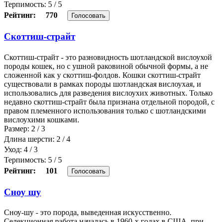
Терпимость: 5 / 5
Рейтинг:
770
Голосовать
Скоттиш-страйт
Скоттиш-страйт - это разновидность шотландской вислоухой
породы кошек, но с ушной раковиной обычной формы, а не
сложенной как у скоттиш-фолдов. Кошки скоттиш-страйт
существовали в рамках породы шотландская вислоухая, и
использовались для разведения вислоухих животных. Только
недавно скоттиш-страйт была признана отдельной породой, с
правом племенного использования только с шотландскими
вислоухими кошками.
Размер: 2 / 3
Длина шерсти: 2 / 4
Уход: 4 / 3
Терпимость: 5 / 5
Рейтинг:
101
Голосовать
Сноу шу
Сноу-шу - это порода, выведенная искусственно.
Селекционная работа началась в 1960-х годах в США, при