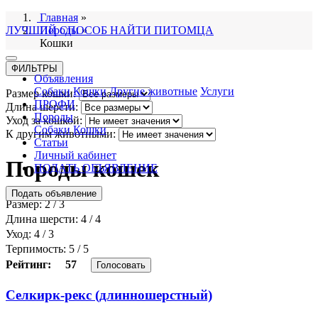
Главная
»
ЛУЧШИЙ СПОСОБ НАЙТИ ПИТОМЦА
Породы
»
Кошки
ФИЛЬТРЫ
Объявления
Собаки
Кошки
Другие животные
Услуги
Размер кошки:
ПРОФИ
Длина шерсти:
Породы
Уход за кошкой:
Собаки
Кошки
К другим животными:
Статьи
Личный кабинет
Породы кошек
ПОДАТЬ ОБЪЯВЛЕНИЕ
Подать объявление
Размер: 2 / 3
Длина шерсти: 4 / 4
Уход: 4 / 3
Терпимость: 5 / 5
Рейтинг:
57
Голосовать
Селкирк-рекс (длинношерстный)