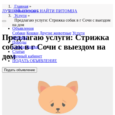
Главная
»
ЛУЧШИЙ СПОСОБ НАЙТИ ПИТОМЦА
Объявления
»
Услуги
»
Предлагаю услуги: Стрижка собак в г Сочи с выездом
на дом
Объявления
Собаки
Кошки
Другие животные
Услуги
Предлагаю услуги: Стрижка
ПРОФИ
Породы
собак в г Сочи с выездом на
Собаки
Кошки
Статьи
дом
Личный кабинет
ПОДАТЬ ОБЪЯВЛЕНИЕ
Подать объявление