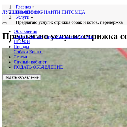
Главная
»
ЛУЧШИЙ СПОСОБ НАЙТИ ПИТОМЦА
Объявления
»
Услуги
»
Предлагаю услуги: стрижка собак и котов, передержка
Объявления
Предлагаю услуги: стрижка со
Собаки
Кошки
Другие животные
Услуги
ПРОФИ
Породы
Собаки
Кошки
Статьи
Личный кабинет
ПОДАТЬ ОБЪЯВЛЕНИЕ
Подать объявление