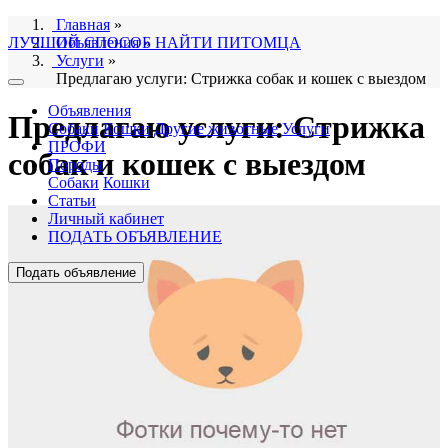
Главная
»
ЛУЧШИЙ СПОСОБ НАЙТИ ПИТОМЦА
Объявления
»
Услуги
»
Предлагаю услуги: Стрижка собак и кошек с выездом
Объявления
Предлагаю услуги: Стрижка
Собаки
Кошки
Другие животные
Услуги
ПРОФИ
собак и кошек с выездом
Породы
Собаки
Кошки
Статьи
Личный кабинет
ПОДАТЬ ОБЪЯВЛЕНИЕ
Подать объявление