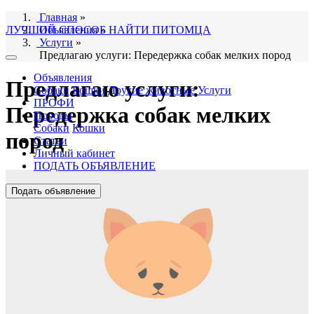
Главная
»
ЛУЧШИЙ СПОСОБ НАЙТИ ПИТОМЦА
Объявления
»
Услуги
»
Предлагаю услуги: Передержка собак мелких пород
Объявления
Предлагаю услуги:
Собаки
Кошки
Другие животные
Услуги
ПРОФИ
Передержка собак мелких
Породы
Собаки
Кошки
пород
Статьи
Личный кабинет
ПОДАТЬ ОБЪЯВЛЕНИЕ
Подать объявление