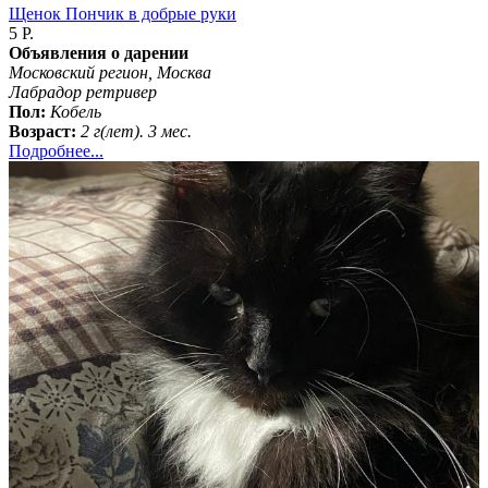
Щенок Пончик в добрые руки
5 Р.
Объявления о дарении
Московский регион, Москва
Лабрадор ретривер
Пол:
Кобель
Возраст:
2 г(лет). 3 мес.
Подробнее...