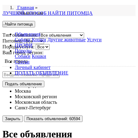
Главная
»
ЛУЧШИЙ СПОСОБ НАЙТИ ПИТОМЦА
Объявления
Найти питомца
Объявления
Тип объявления:
Собаки
Кошки
Другие животные
Услуги
Питомец:
ПРОФИ
Порода/услуга:
Породы
Ваш город, регион:
Собаки
Кошки
Все города
Статьи
Личный кабинет
ПОДАТЬ ОБЪЯВЛЕНИЕ
Подать объявление
Все города
Москва
Московский регион
Московская область
Санкт-Петербург
Закрыть
Показать объявлений:
60594
Все объявления