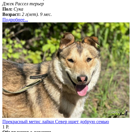
Джек Рассел терьер
Пол:
Сука
Возраст:
2 г(лет). 9 мес.
Подробнее...
Прекрасный метис лайки Север ищет добрую семью
1 Р.