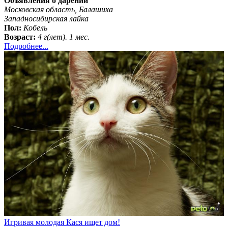
Объявления о дарении
Московская область, Балашиха
Западносибирская лайка
Пол:
Кобель
Возраст:
4 г(лет). 1 мес.
Подробнее...
Игривая молодая Кася ищет дом!