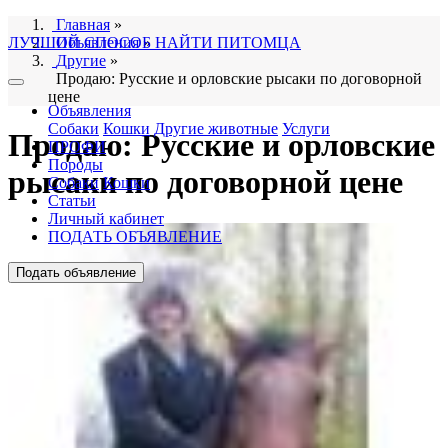
Главная
»
ЛУЧШИЙ СПОСОБ НАЙТИ ПИТОМЦА
Объявления
»
Другие
»
Продаю: Русские и орловские рысаки по договорной
цене
Объявления
Собаки
Кошки
Другие животные
Услуги
Продаю: Русские и орловские
ПРОФИ
Породы
рысаки по договорной цене
Собаки
Кошки
Статьи
Личный кабинет
ПОДАТЬ ОБЪЯВЛЕНИЕ
Подать объявление