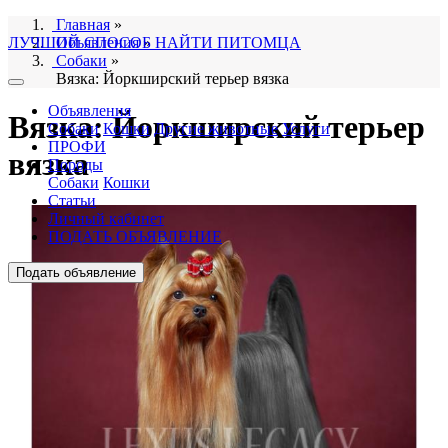
Главная
»
ЛУЧШИЙ СПОСОБ НАЙТИ ПИТОМЦА
Объявления
»
Собаки
»
Вязка: Йоркширский терьер вязка
Объявления
Вязка: Йоркширский терьер
Собаки
Кошки
Другие животные
Услуги
ПРОФИ
вязка
Породы
Собаки
Кошки
Статьи
Личный кабинет
ПОДАТЬ ОБЪЯВЛЕНИЕ
Подать объявление