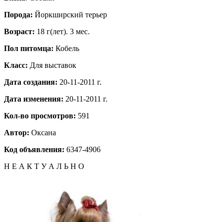
Порода:
Йоркширский терьер
Возраст:
18 г(лет). 3 мес.
Пол питомца:
Кобель
Класс:
Для выставок
Дата создания:
20-11-2011 г.
Дата изменения:
20-11-2011 г.
Кол-во просмотров:
591
Автор:
Оксана
Код объявления:
6347-4906
Н Е А К Т У А Л Ь Н О