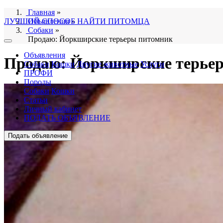
Главная
»
ЛУЧШИЙ СПОСОБ НАЙТИ ПИТОМЦА
Объявления
»
Собаки
»
Продаю: Йоркширские терьеры питомник
Объявления
Продаю: Йоркширские терье
Собаки
Кошки
Другие животные
Услуги
ПРОФИ
Породы
Собаки
Кошки
Статьи
Личный кабинет
ПОДАТЬ ОБЪЯВЛЕНИЕ
Подать объявление