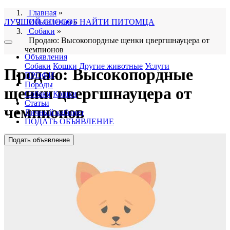
Главная
»
ЛУЧШИЙ СПОСОБ НАЙТИ ПИТОМЦА
Объявления
»
Собаки
»
Продаю: Высокопордные щенки цвергшнауцера от
чемпионов
Объявления
Собаки
Кошки
Другие животные
Услуги
Продаю: Высокопордные
ПРОФИ
Породы
щенки цвергшнауцера от
Собаки
Кошки
Статьи
чемпионов
Личный кабинет
ПОДАТЬ ОБЪЯВЛЕНИЕ
Подать объявление