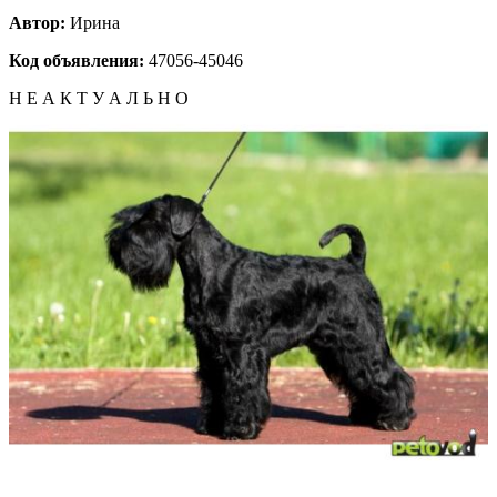
Автор:
Ирина
Код объявления:
47056-45046
Н Е А К Т У А Л Ь Н О