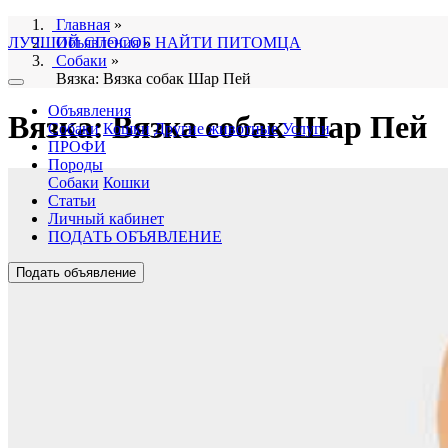
Главная
»
ЛУЧШИЙ СПОСОБ НАЙТИ ПИТОМЦА
Объявления
»
Собаки
»
Вязка: Вязка собак Шар Пей
Объявления
Вязка: Вязка собак Шар Пей
Собаки
Кошки
Другие животные
Услуги
ПРОФИ
Породы
Собаки
Кошки
Статьи
Личный кабинет
ПОДАТЬ ОБЪЯВЛЕНИЕ
Подать объявление