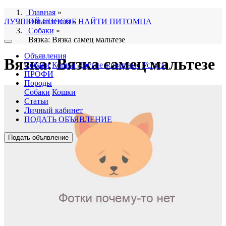
Главная
»
ЛУЧШИЙ СПОСОБ НАЙТИ ПИТОМЦА
Объявления
»
Собаки
»
Вязка: Вязка самец мальтезе
Объявления
Вязка: Вязка самец мальтезе
Собаки
Кошки
Другие животные
Услуги
ПРОФИ
Породы
Собаки
Кошки
Статьи
Личный кабинет
ПОДАТЬ ОБЪЯВЛЕНИЕ
Подать объявление