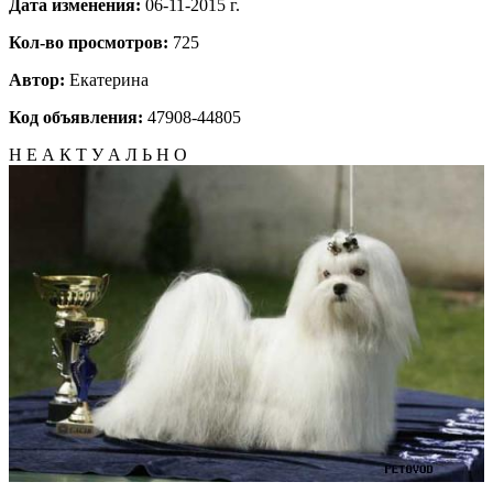
Дата изменения:
06-11-2015 г.
Кол-во просмотров:
725
Автор:
Екатерина
Код объявления:
47908-44805
Н Е А К Т У А Л Ь Н О