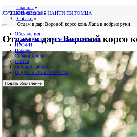
Главная
»
ЛУЧШИЙ СПОСОБ НАЙТИ ПИТОМЦА
Объявления
»
Собаки
»
Отдам в дар: Вороной корсо конь Лапа в добрые руки
Объявления
Отдам в дар: Вороной корсо к
Собаки
Кошки
Другие животные
Услуги
ПРОФИ
Породы
Собаки
Кошки
Статьи
Личный кабинет
ПОДАТЬ ОБЪЯВЛЕНИЕ
Подать объявление