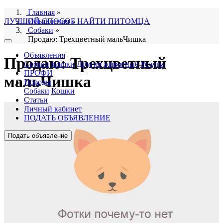
Главная
»
ЛУЧШИЙ СПОСОБ НАЙТИ ПИТОМЦА
Объявления
»
Собаки
»
Продаю: Трехцветный мальЧишка
Объявления
Продаю: Трехцветный
Собаки
Кошки
Другие животные
Услуги
ПРОФИ
мальЧишка
Породы
Собаки
Кошки
Статьи
Личный кабинет
ПОДАТЬ ОБЪЯВЛЕНИЕ
Подать объявление