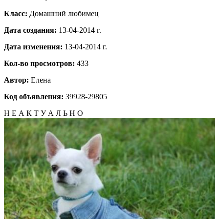
Класс:
Домашний любимец
Дата создания:
13-04-2014 г.
Дата изменения:
13-04-2014 г.
Кол-во просмотров:
433
Автор:
Елена
Код объявления:
39928-29805
Н Е А К Т У А Л Ь Н О