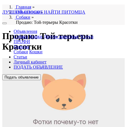
Главная
»
ЛУЧШИЙ СПОСОБ НАЙТИ ПИТОМЦА
Объявления
»
Собаки
»
Продаю: Той-терьеры Красотки
Объявления
Продаю: Той-терьеры
Собаки
Кошки
Другие животные
Услуги
ПРОФИ
Красотки
Породы
Собаки
Кошки
Статьи
Личный кабинет
ПОДАТЬ ОБЪЯВЛЕНИЕ
Подать объявление