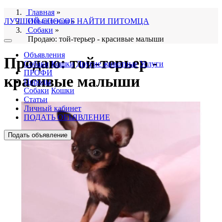
Главная
»
ЛУЧШИЙ СПОСОБ НАЙТИ ПИТОМЦА
Объявления
»
Собаки
»
Продаю: той-терьер - красивые малыши
Объявления
Продаю: той-терьер -
Собаки
Кошки
Другие животные
Услуги
ПРОФИ
красивые малыши
Породы
Собаки
Кошки
Статьи
Личный кабинет
ПОДАТЬ ОБЪЯВЛЕНИЕ
Подать объявление