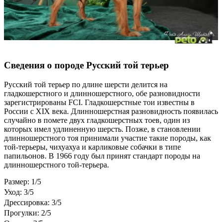
Сведения о породе Русский той терьер
Русский той терьер по длине шерсти делится на
гладкошерстного и длинношерстного, обе разновидности
зарегистрированы FCI. Гладкошерстные тои известны в
России с XIX века. Длинношерстная разновидность появилась
случайно в помете двух гладкошерстных тоев, один из
которых имел удлиненную шерсть. Позже, в становлении
длинношерстного тоя принимали участие такие породы, как
той-терьеры, чихуахуа и карликовые собачки в типе
папильонов. В 1966 году был принят стандарт породы на
длинношерстного той-терьера.
Размер: 1/5
Уход: 3/5
Дрессировка: 3/5
Прогулки: 2/5