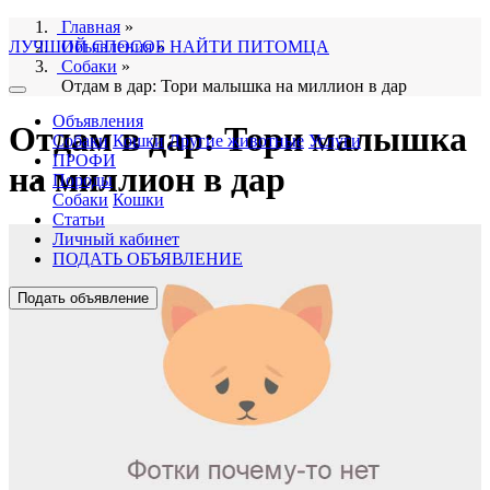
Главная
»
ЛУЧШИЙ СПОСОБ НАЙТИ ПИТОМЦА
Объявления
»
Собаки
»
Отдам в дар: Тори малышка на миллион в дар
Объявления
Отдам в дар: Тори малышка
Собаки
Кошки
Другие животные
Услуги
ПРОФИ
на миллион в дар
Породы
Собаки
Кошки
Статьи
Личный кабинет
ПОДАТЬ ОБЪЯВЛЕНИЕ
Подать объявление