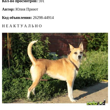
Кол-во просмотров:
591
Автор:
Юлия
Приют
Код объявления:
26298-44914
Н Е А К Т У А Л Ь Н О