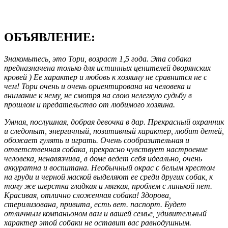
ОБЪЯВЛЕНИЕ:
Знакомьтесь, это Тори, возраст 1,5 года. Эта собака
предназначена только для истинных ценителей дворянских
кровей ) Ее характер и любовь к хозяину не сравнится не с
чем! Тори очень и очень ориентирована на человека и
внимание к нему, не смотря на свою нелегкую судьбу в
прошлом и предательство от любимого хозяина.
Умная, послушная, добрая девочка в дар. Прекрасный охранник
и следопыт, энергичный, позитивный характер, любит детей,
обожает гулять и играть. Очень сообразительная и
ответственная собака, прекрасно чувствует настроение
человека, ненавязчива, в доме ведет себя идеально, очень
аккуратна и воспитана. Необычный окрас с белым крестом
на груди и черной маской выделяют ее среди других собак, к
тому же шерстка гладкая и мягкая, проблем с линькой нет.
Красивая, отлично сложенная собака! Здорова,
стерилизована, привита, есть вет. паспорт. Будет
отличным компаньоном вам и вашей семье, удивительный
характер этой собаки не оставит вас равнодушным.