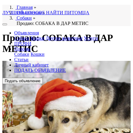
Главная
»
ЛУЧШИЙ СПОСОБ НАЙТИ ПИТОМЦА
Объявления
»
Собаки
»
Продаю: СОБАКА В ДАР МЕТИС
Объявления
Продаю: СОБАКА В ДАР
Собаки
Кошки
Другие животные
Услуги
ПРОФИ
МЕТИС
Породы
Собаки
Кошки
Статьи
Личный кабинет
ПОДАТЬ ОБЪЯВЛЕНИЕ
Подать объявление