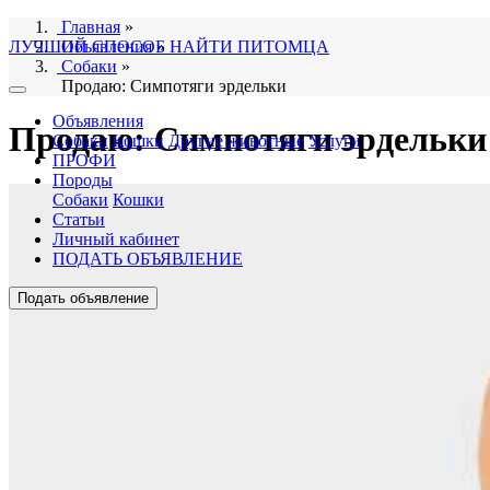
Главная
»
ЛУЧШИЙ СПОСОБ НАЙТИ ПИТОМЦА
Объявления
»
Собаки
»
Продаю: Симпотяги эрдельки
Объявления
Продаю: Симпотяги эрдельки
Собаки
Кошки
Другие животные
Услуги
ПРОФИ
Породы
Собаки
Кошки
Статьи
Личный кабинет
ПОДАТЬ ОБЪЯВЛЕНИЕ
Подать объявление