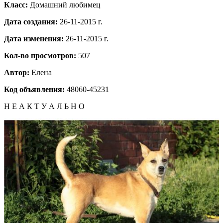
Класс:
Домашний любимец
Дата создания:
26-11-2015 г.
Дата изменения:
26-11-2015 г.
Кол-во просмотров:
507
Автор:
Елена
Код объявления:
48060-45231
Н Е А К Т У А Л Ь Н О