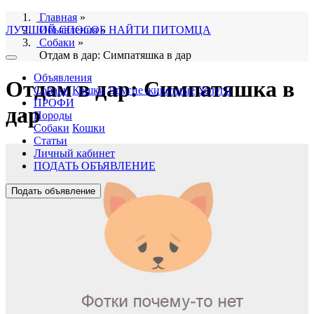
Главная
»
ЛУЧШИЙ СПОСОБ НАЙТИ ПИТОМЦА
Объявления
»
Собаки
»
Отдам в дар: Симпатяшка в дар
Объявления
Отдам в дар: Симпатяшка в
Собаки
Кошки
Другие животные
Услуги
ПРОФИ
дар
Породы
Собаки
Кошки
Статьи
Личный кабинет
ПОДАТЬ ОБЪЯВЛЕНИЕ
Подать объявление