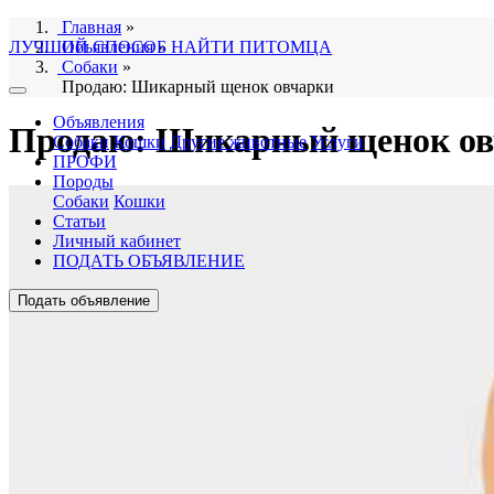
Главная
»
ЛУЧШИЙ СПОСОБ НАЙТИ ПИТОМЦА
Объявления
»
Собаки
»
Продаю: Шикарный щенок овчарки
Объявления
Продаю: Шикарный щенок ов
Собаки
Кошки
Другие животные
Услуги
ПРОФИ
Породы
Собаки
Кошки
Статьи
Личный кабинет
ПОДАТЬ ОБЪЯВЛЕНИЕ
Подать объявление