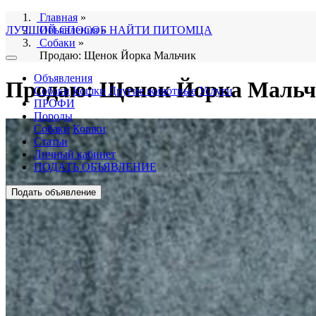
Главная
»
ЛУЧШИЙ СПОСОБ НАЙТИ ПИТОМЦА
Объявления
»
Собаки
»
Продаю: Щенок Йорка Мальчик
Объявления
Продаю: Щенок Йорка Маль
Собаки
Кошки
Другие животные
Услуги
ПРОФИ
Породы
Собаки
Кошки
Статьи
Личный кабинет
ПОДАТЬ ОБЪЯВЛЕНИЕ
Подать объявление