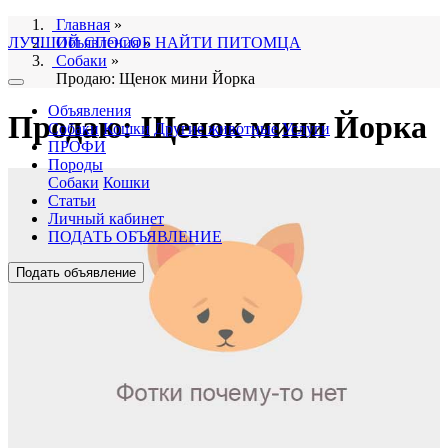
Главная
»
ЛУЧШИЙ СПОСОБ НАЙТИ ПИТОМЦА
Объявления
»
Собаки
»
Продаю: Щенок мини Йорка
Объявления
Продаю: Щенок мини Йорка
Собаки
Кошки
Другие животные
Услуги
ПРОФИ
Породы
Собаки
Кошки
Статьи
Личный кабинет
ПОДАТЬ ОБЪЯВЛЕНИЕ
Подать объявление