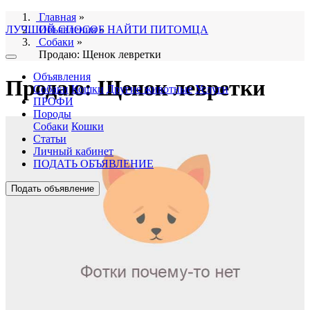
Главная
»
ЛУЧШИЙ СПОСОБ НАЙТИ ПИТОМЦА
Объявления
»
Собаки
»
Продаю: Щенок левретки
Объявления
Продаю: Щенок левретки
Собаки
Кошки
Другие животные
Услуги
ПРОФИ
Породы
Собаки
Кошки
Статьи
Личный кабинет
ПОДАТЬ ОБЪЯВЛЕНИЕ
Подать объявление