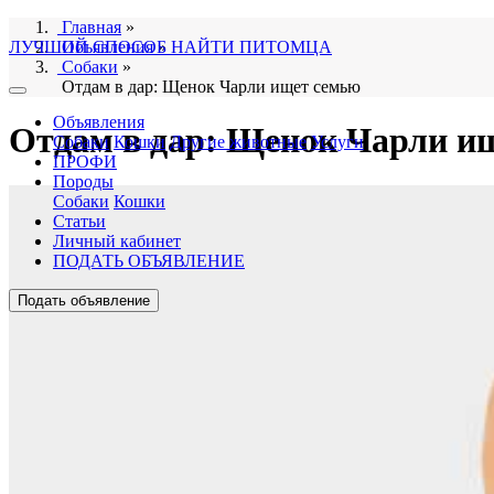
Главная
»
ЛУЧШИЙ СПОСОБ НАЙТИ ПИТОМЦА
Объявления
»
Собаки
»
Отдам в дар: Щенок Чарли ищет семью
Объявления
Отдам в дар: Щенок Чарли и
Собаки
Кошки
Другие животные
Услуги
ПРОФИ
Породы
Собаки
Кошки
Статьи
Личный кабинет
ПОДАТЬ ОБЪЯВЛЕНИЕ
Подать объявление