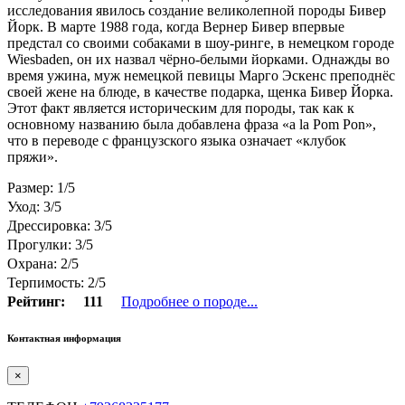
исследования явилось создание великолепной породы Бивер
Йорк. В марте 1988 года, когда Вернер Бивер впервые
предстал со своими собаками в шоу-ринге, в немецком городе
Wiesbaden, он их назвал чёрно-белыми йорками. Однажды во
время ужина, муж немецкой певицы Марго Эскенс преподнёс
своей жене на блюде, в качестве подарка, щенка Бивер Йорка.
Этот факт является историческим для породы, так как к
основному названию была добавлена фраза «a la Pom Pon»,
что в переводе с французского языка означает «клубок
пряжи».
Размер: 1/5
Уход: 3/5
Дрессировка: 3/5
Прогулки: 3/5
Охрана: 2/5
Терпимость: 2/5
Рейтинг:
111
Подробнее о породе...
Контактная информация
×