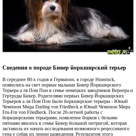
Сведения о породе Бивер йоркширский терьер
В середине 80-х годов в Германии, в городе Hunsruck,
появились на свет первые малыши Бивер Йоркширского
Терьера а ля Пом Пон в семье немецких заводчиков Вернера и
Гертруды Бивер. Родителями первых Бивер Йоркширских
Терьеров а ля Пом Пон были йоркширские терьеры - Юный
Чемпион Мира Darling von Friedheck и Юный Чемпион Мира
Fru-Fru von Friedheck. После 20-летней работы с
йоркширскими терьерами, появление йорков с белыми
пятнами явилось в семье Бивер большой интригой, которая
заставила их начать исследования возможного рецессивного
гена у собак их линии разведения. Результатом этого