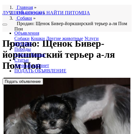
Главная
»
ЛУЧШИЙ СПОСОБ НАЙТИ ПИТОМЦА
Объявления
»
Собаки
»
Продаю: Щенок Бивер-йоркширский терьер а-ля Пом
Пон
Объявления
Собаки
Кошки
Другие животные
Услуги
Продаю: Щенок Бивер-
ПРОФИ
Породы
йоркширский терьер а-ля
Собаки
Кошки
Статьи
Пом Пон
Личный кабинет
ПОДАТЬ ОБЪЯВЛЕНИЕ
Подать объявление