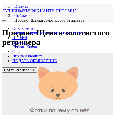
Главная
»
ЛУЧШИЙ СПОСОБ НАЙТИ ПИТОМЦА
Объявления
»
Собаки
»
Продаю: Щенки золотистого ретривера
Объявления
Продаю: Щенки золотистого
Собаки
Кошки
Другие животные
Услуги
ПРОФИ
ретривера
Породы
Собаки
Кошки
Статьи
Личный кабинет
ПОДАТЬ ОБЪЯВЛЕНИЕ
Подать объявление