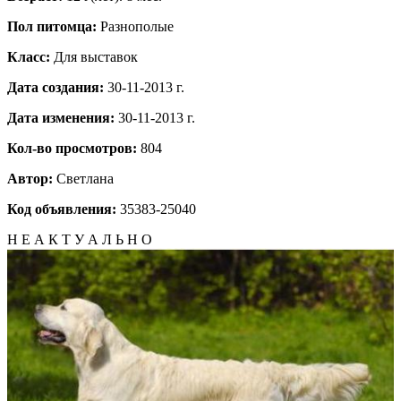
Пол питомца:
Разнополые
Класс:
Для выставок
Дата создания:
30-11-2013 г.
Дата изменения:
30-11-2013 г.
Кол-во просмотров:
804
Автор:
Светлана
Код объявления:
35383-25040
Н Е А К Т У А Л Ь Н О