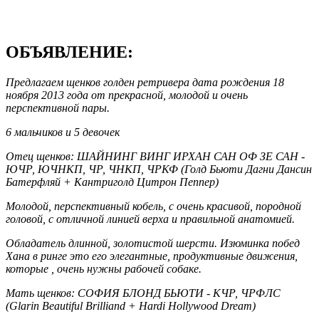
ОБЪЯВЛЕНИЕ:
Предлагаем щенков голден ретривера дата рождения 18
ноября 2013 года от прекрасной, молодой и очень
перспективной пары.
6 мальчиков и 5 девочек
Отец щенков: ШАЙНИНГ ВИНГ ИРХАН САН ОФ ЗЕ САН -
ЮЧР, ЮЧНКП, ЧР, ЧНКП, ЧРКФ (Голд Бьюти Дагни Дансин
Батерфляй + Кантриголд Цитрон Пеппер)
Молодой, перспективный кобель, с очень красивой, породной
головой, с отличной линией верха и правильной анатомией.
Обладатель длинной, золотистой шерсти. Изюминка побед
Хана в ринге это его элегантные, продуктивные движения,
которые , очень нужны рабочей собаке.
Мать щенков: СОФИЯ БЛОНД БЬЮТИ - КЧР, ЧРФЛС
(Glarin Beautiful Brilliand + Hardi Hollywood Dream)