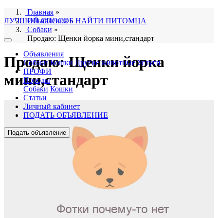
Главная
»
ЛУЧШИЙ СПОСОБ НАЙТИ ПИТОМЦА
Объявления
»
Собаки
»
Продаю: Щенки йорка мини,стандарт
Объявления
Продаю: Щенки йорка
Собаки
Кошки
Другие животные
Услуги
ПРОФИ
мини,стандарт
Породы
Собаки
Кошки
Статьи
Личный кабинет
ПОДАТЬ ОБЪЯВЛЕНИЕ
Подать объявление